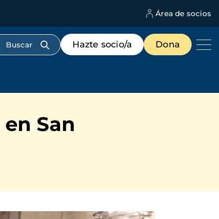
Área de socios
M
d
c
Menú
Hazte socio/a
Dona
d
de
us
destacados
cabecera
o en San