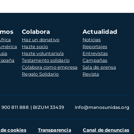
amos
Colabora
Actualidad
frica
Haz un donativo
Noticias
 América
Hazte socio
Reportajes
Asia
Hazte voluntario/a
Entrevistas
 España
Testamento solidario
Campañas
Colabora como empresa
Sala de prensa
Regalo Solidario
Revista
900 811 888
BIZUM 33439
info@manosunidas.org
 de cookies
Transparencia
Canal de denuncias