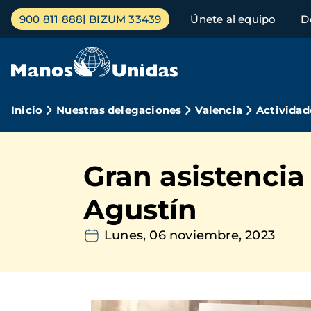
Pasar
Menú
900 811 888
BIZUM 33439
Únete al equipo
D
al
principal
contenido
principal
Ruta
Inicio
Nuestras delegaciones
Valencia
Actividad
de
navegación
Gran asistencia
Agustín
Lunes, 06 noviembre, 2023