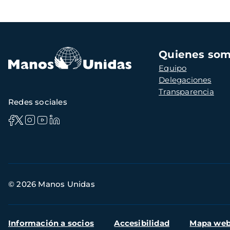
Navegación
Quienes so
principal
Equipo
Delegaciones
Transparencia
Redes sociales
Información
© 2026 Manos Unidas
de
contacto
Menú
Información a socios
Accesibilidad
Mapa we