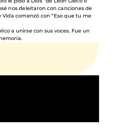
lo le pido a Dios” de León Gieco o
José nos deleitaron con canciones de
 y Vida comenzó con “Eso que tu me
lico a unirse con sus voces. Fue un
 memoria.