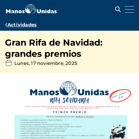
Pasar
al
contenido
principal
Ruta
Actividades
de
Gran Rifa de Navidad:
navegación
grandes premios
Lunes, 17 noviembre, 2025