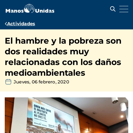
Pasar
al
contenido
principal
Ruta
Actividades
de
El hambre y la pobreza son
navegación
dos realidades muy
relacionadas con los daños
medioambientales
Jueves, 06 febrero, 2020