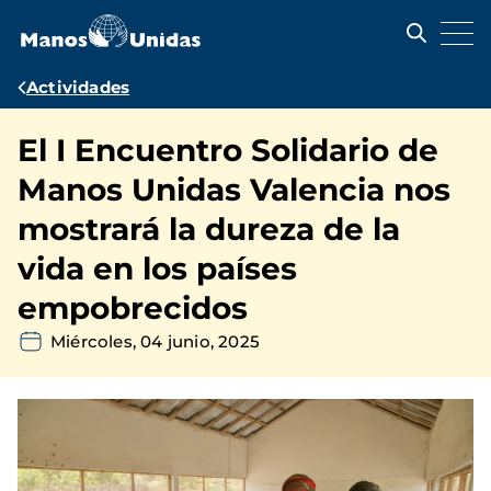
Pasar
al
contenido
principal
Ruta
Actividades
de
El I Encuentro Solidario de
navegación
Manos Unidas Valencia nos
mostrará la dureza de la
vida en los países
empobrecidos
Miércoles, 04 junio, 2025