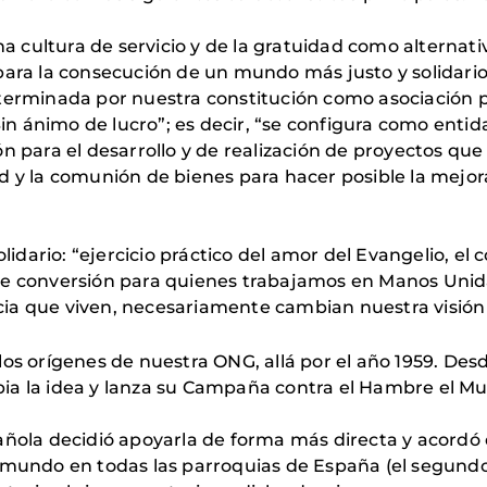
 cultura de servicio y de la gratuidad como alternat
para la consecución de un mundo más justo y solidario
terminada por nuestra constitución como asociación púb
“Sin ánimo de lucro”; es decir, “se configura como enti
n para el desarrollo y de realización de proyectos que 
d y la comunión de bienes para hacer posible la mejora
olidario: “ejercicio práctico del amor del Evangelio, e
de conversión para quienes trabajamos en Manos Unida
ticia que viven, necesariamente cambian nuestra visión 
 los orígenes de nuestra ONG, allá por el año 1959. D
ia la idea y lanza su Campaña contra el Hambre el M
añola decidió apoyarla de forma más directa y acordó 
l mundo en todas las parroquias de España (el segundo