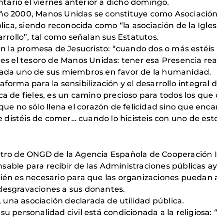
ario el viernes anterior a dicho domingo.
año 2000, Manos Unidas se constituye como Asociación
ca, siendo reconocida como “la asociación de la Iglesi
arrollo”, tal como señalan sus Estatutos.
 en la promesa de Jesucristo: “cuando dos o más estéis
e es el tesoro de Manos Unidas: tener esa Presencia r
 cada uno de sus miembros en favor de la humanidad.
aforma para la sensibilización y el desarrollo integral
ica de fieles, es un camino precioso para todos los qu
 que no sólo llena el corazón de felicidad sino que e
 distéis de comer… cuando lo hicisteis con uno de e
stro de ONGD de la Agencia Española de Cooperación In
nsable para recibir de las Administraciones públicas
bién es necesario para que las organizaciones puedan 
 desgravaciones a sus donantes.
una asociación declarada de utilidad pública.
 personalidad civil está condicionada a la religiosa: “si