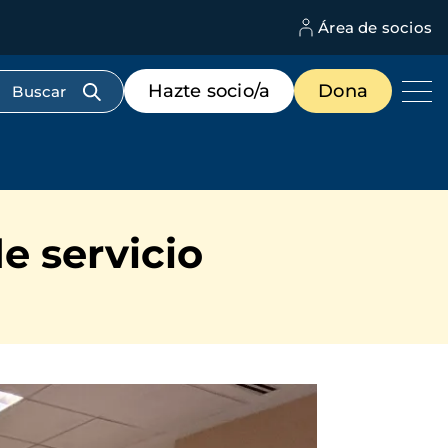
Área de socios
M
d
c
Menú
Hazte socio/a
Dona
d
de
us
destacados
cabecera
e servicio