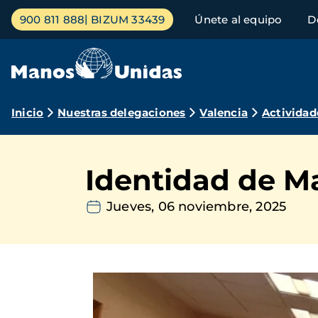
Pasar
Menú
900 811 888
BIZUM 33439
Únete al equipo
D
al
principal
contenido
principal
Ruta
Inicio
Nuestras delegaciones
Valencia
Actividad
de
navegación
Identidad de Ma
Jueves, 06 noviembre, 2025