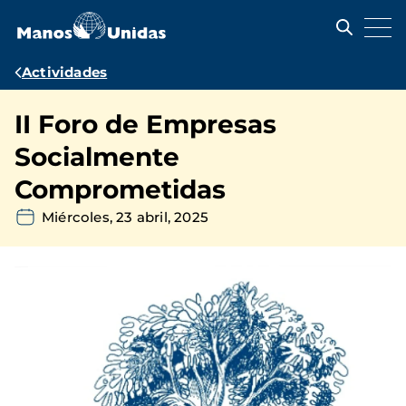
Pasar
al
contenido
principal
Ruta
Actividades
de
II Foro de Empresas
navegación
Socialmente
Comprometidas
Miércoles, 23 abril, 2025