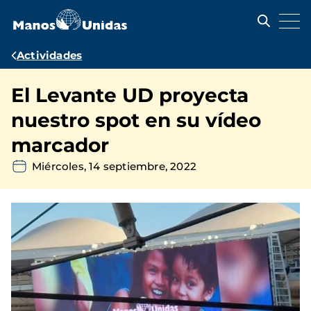
Pasar
al
contenido
principal
Ruta
Actividades
de
El Levante UD proyecta
navegación
nuestro spot en su vídeo
marcador
Miércoles, 14 septiembre, 2022