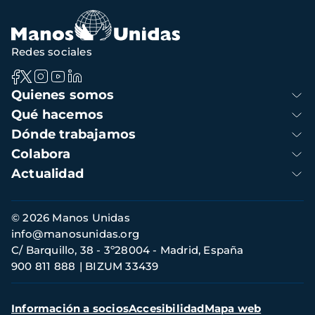
Redes sociales
Navegación
Quienes somos
principal
Qué hacemos
Dónde trabajamos
Colabora
Actualidad
Información
© 2026 Manos Unidas
de
info@manosunidas.org
contacto
C/ Barquillo, 38 - 3º28004 - Madrid, España
900 811 888
BIZUM 33439
Menú
Información a socios
Accesibilidad
Mapa web