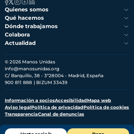
Navegación
Quienes somos
principal
Qué hacemos
Dónde trabajamos
Colabora
Actualidad
Información
© 2026 Manos Unidas
de
info@manosunidas.org
contacto
C/ Barquillo, 38 - 3º28004 - Madrid, España
900 811 888
BIZUM 33439
Menú
Información a socios
Accesibilidad
Mapa web
secundario
Aviso legal
Política de privacidad
Política de cookies
Transparencia
Canal de denuncias
Menú