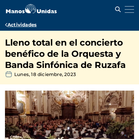
Pasar
al
contenido
principal
Ruta
Actividades
de
Lleno total en el concierto
navegación
benéfico de la Orquesta y
Banda Sinfónica de Ruzafa
Lunes, 18 diciembre, 2023