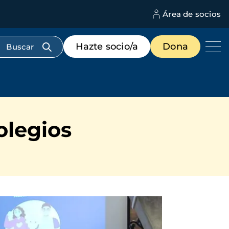
Área de socios
M
d
c
Menú
Hazte socio/a
Dona
d
de
us
destacados
cabecera
olegios