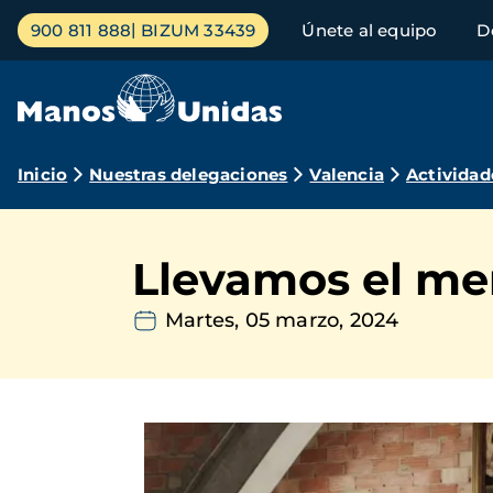
Pasar
Menú
900 811 888
BIZUM 33439
Únete al equipo
D
al
principal
contenido
principal
Ruta
Inicio
Nuestras delegaciones
Valencia
Actividad
de
navegación
Llevamos el men
Martes, 05 marzo, 2024