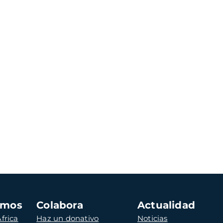
amos
Colabora
Actualidad
frica
Haz un donativo
Noticias