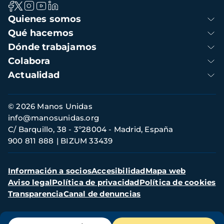
Navegación
Quienes somos
principal
Qué hacemos
Dónde trabajamos
Colabora
Actualidad
Información
© 2026 Manos Unidas
de
info@manosunidas.org
contacto
C/ Barquillo, 38 - 3º28004 - Madrid, España
900 811 888
BIZUM 33439
Menú
Información a socios
Accesibilidad
Mapa web
secundario
Aviso legal
Política de privacidad
Política de cookies
Transparencia
Canal de denuncias
Menú