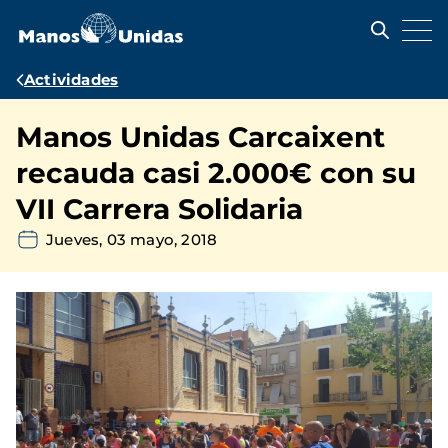
Pasar
al
contenido
principal
Ruta
Actividades
de
Manos Unidas Carcaixent
navegación
recauda casi 2.000€ con su
VII Carrera Solidaria
Jueves, 03 mayo, 2018