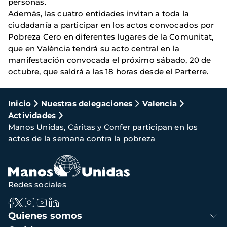
personas.
Además, las cuatro entidades invitan a toda la
ciudadanía a participar en los actos convocados por
Pobreza Cero en diferentes lugares de la Comunitat,
que en València tendrá su acto central en la
manifestación convocada el próximo sábado, 20 de
octubre, que saldrá a las 18 horas desde el Parterre.
Ruta
Inicio
Nuestras delegaciones
Valencia
Actividades
de
Manos Unidas, Cáritas y Confer participan en los
navegación
actos de la semana contra la pobreza
Redes sociales
Navegación
Quienes somos
principal