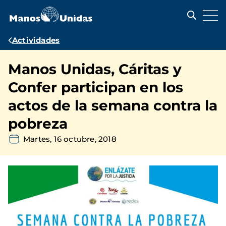
Pasar
al
contenido
principal
Ruta
Actividades
de
Manos Unidas, Cáritas y
navegación
Confer participan en los
actos de la semana contra la
pobreza
Martes, 16 octubre, 2018