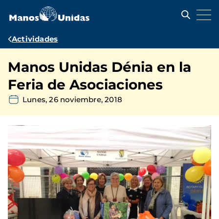
Pasar
al
contenido
principal
Ruta
Actividades
de
Manos Unidas Dénia en la
navegación
Feria de Asociaciones
Lunes, 26 noviembre, 2018