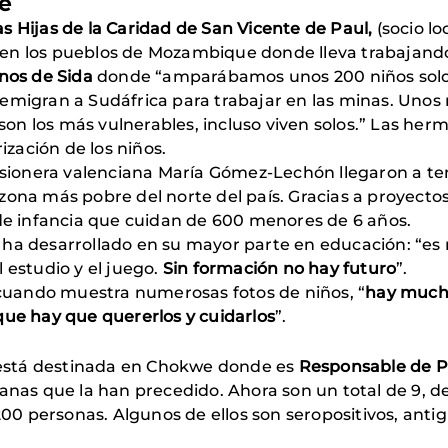
e
 Hijas de la Caridad de San Vicente de Paul,
(socio l
sufren los pueblos de Mozambique donde lleva trabaj
nos de Sida
donde “amparábamos unos 200 niños solos
migran a Sudáfrica para trabajar en las minas. Unos n
 son los más vulnerables, incluso viven solos.” Las he
ización de los niños.
misionera valenciana María Gómez-Lechón llegaron a t
 la zona más pobre del norte del país. Gracias a proyec
 de infancia que cuidan de 600 menores de 6 años.
ha desarrollado en su mayor parte en educación: “es
 estudio y el juego.
Sin formación no hay futuro
”.
 cuando muestra numerosas fotos de niños, “
hay mucho
que hay que quererlos y cuidarlos
”.
está destinada en Chokwe donde es
Responsable de P
anas que la han precedido. Ahora son un total de 9, de
200 personas. Algunos de ellos son seropositivos, anti