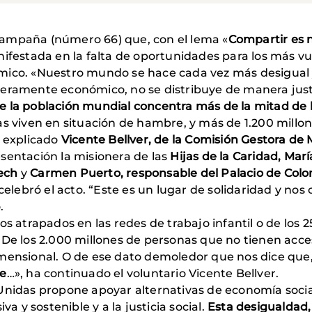
ampaña (número 66) que, con el lema «
Compartir es 
nifestada en la falta de oportunidades para los más 
mico. «Nuestro mundo se hace cada vez más desigual
eramente económico, no se distribuye de manera justa
de la población mundial concentra más de la mitad de l
s viven en situación de hambre, y más de 1.200 millone
a explicado
Vicente Bellver, de la Comisión Gestora de
sentación la misionera de las
Hijas de la Caridad, Ma
ech
y
Carmen Puerto, responsable del Palacio de Col
 celebró el acto. “Este es un lugar de solidaridad y n
.
s atrapados en las redes de trabajo infantil o de los 2
De los 2.000 millones de personas que no tienen acces
mensional. O de ese dato demoledor que nos dice que
re
…», ha continuado el voluntario Vicente Bellver.
nidas propone apoyar alternativas de economía social
a y sostenible y a la justicia social.
Esta desigualdad