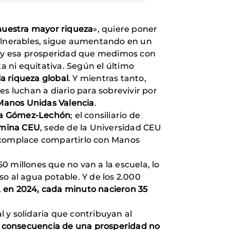
nuestra mayor riqueza
», quiere poner
vulnerables, sigue aumentando en un
 y esa prosperidad que medimos con
 ni equitativa. Según el último
a riqueza global
. Y mientras tanto,
s luchan a diario para sobrevivir por
 Manos Unidas Valencia
.
ría Gómez-Lechón
; el consiliario de
omina CEU
, sede de la Universidad CEU
os complace compartirlo con Manos
50 millones que no van a la escuela, lo
o al agua potable. Y de los 2.000
,
en 2024, cada minuto nacieron 35
 y solidaria que contribuyan al
, consecuencia de una prosperidad no