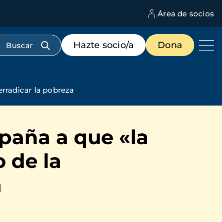
Área de socios
M
d
c
Menú
Hazte socio/a
Dona
d
de
us
destacados
cabecera
rradicar la pobreza
paña a que «la
 de la
a