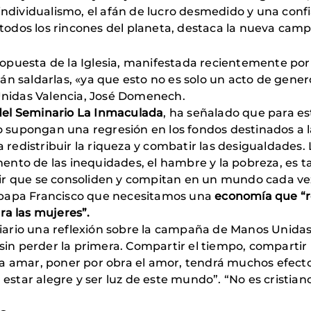
individualismo, el afán de lucro desmedido y una confi
a todos los rincones del planeta, destaca la nueva ca
puesta de la Iglesia, manifestada recientemente por 
n saldarlas, «ya que esto no es solo un acto de genero
 Unidas Valencia, José Domenech.
el Seminario La Inmaculada
, ha señalado que para es
no supongan una regresión en los fondos destinados a l
a redistribuir la riqueza y combatir las desigualdades
nto de las inequidades, el hambre y la pobreza, es ta
ir que se consoliden y compitan en un mundo cada ve
 papa Francisco que necesitamos una
economía que “re
ra las mujeres”.
siliario una reflexión sobre la campaña de Manos Uni
sin perder la primera. Compartir el tiempo, compartir l
a amar, poner por obra el amor, tendrá muchos efect
a estar alegre y ser luz de este mundo”. “No es cristia