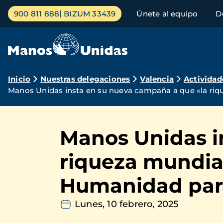
Pasar
Menú
900 811 888
BIZUM 33439
Únete al equipo
D
al
principal
contenido
principal
Ruta
Inicio
Nuestras delegaciones
Valencia
Actividad
Manos Unidas insta en su nueva campaña a que «la riqu
de
navegación
Manos Unidas i
riqueza mundial
Humanidad para
Lunes, 10 febrero, 2025