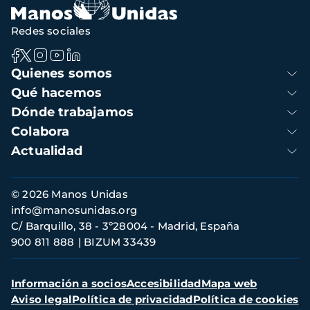
Redes sociales
Navegación
Quienes somos
principal
Qué hacemos
Dónde trabajamos
Colabora
Actualidad
Información
© 2026 Manos Unidas
de
info@manosunidas.org
contacto
C/ Barquillo, 38 - 3º28004 - Madrid, España
900 811 888
BIZUM 33439
Menú
Información a socios
Accesibilidad
Mapa web
secundario
Aviso legal
Política de privacidad
Política de cookies