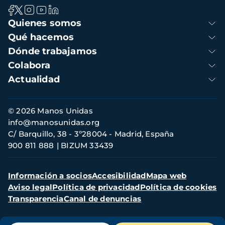
Navegación
Quienes somos
principal
Qué hacemos
Dónde trabajamos
Colabora
Actualidad
Información
© 2026 Manos Unidas
de
info@manosunidas.org
contacto
C/ Barquillo, 38 - 3º28004 - Madrid, España
900 811 888
BIZUM 33439
Menú
Información a socios
Accesibilidad
Mapa web
secundario
Aviso legal
Política de privacidad
Política de cookies
Transparencia
Canal de denuncias