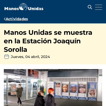
Pasar
al
contenido
principal
Ruta
Actividades
de
Manos Unidas se muestra
navegación
en la Estación Joaquín
Sorolla
Jueves, 04 abril, 2024