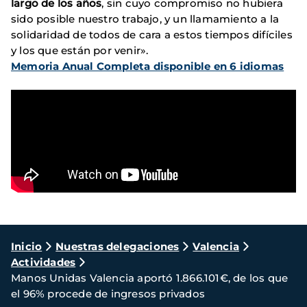
largo de los años
, sin cuyo compromiso no hubiera
sido posible nuestro trabajo, y un llamamiento a la
solidaridad de todos de cara a estos tiempos difíciles
y los que están por venir».
Memoria Anual Completa disponible en 6 idiomas
Ruta
Inicio
Nuestras delegaciones
Valencia
Actividades
de
Manos Unidas Valencia aportó 1.866.101€, de los que
navegación
el 96% procede de ingresos privados