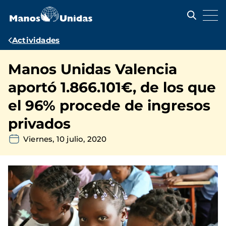
Pasar
al
contenido
principal
Ruta
Actividades
de
Manos Unidas Valencia
navegación
aportó 1.866.101€, de los que
el 96% procede de ingresos
privados
Viernes, 10 julio, 2020