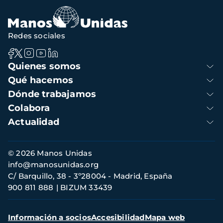
Redes sociales
Navegación
Quienes somos
principal
Qué hacemos
Dónde trabajamos
Colabora
Actualidad
Información
© 2026 Manos Unidas
de
info@manosunidas.org
contacto
C/ Barquillo, 38 - 3º28004 - Madrid, España
900 811 888
BIZUM 33439
Menú
Información a socios
Accesibilidad
Mapa web