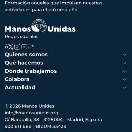
Formación anuales que impulsan nuestras
actividades para el próximo año
Redes sociales
Navegación
Quienes somos
principal
Qué hacemos
Dónde trabajamos
Colabora
Actualidad
Información
© 2026 Manos Unidas
de
info@manosunidas.org
contacto
C/ Barquillo, 38 - 3º28004 - Madrid, España
900 811 888
BIZUM 33439