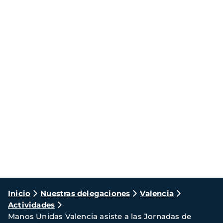
Ruta
Inicio
Nuestras delegaciones
Valencia
Actividades
de
Manos Unidas Valencia asiste a las Jornadas de
navegación