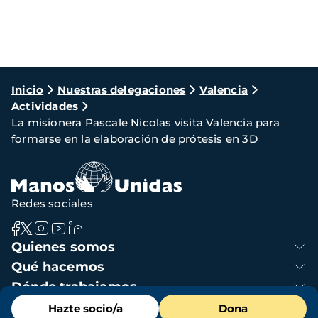
Ruta
Inicio
Nuestras delegaciones
Valencia
Actividades
de
La misionera Pascale Nicolas visita Valencia para
navegación
formarse en la elaboración de prótesis en 3D
Redes sociales
Navegación
Quienes somos
principal
Qué hacemos
Dónde trabajamos
Menú
Colabora
Hazte socio/a
Dona
de