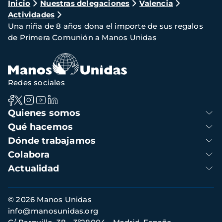
Ruta
Inicio
Nuestras delegaciones
Valencia
Actividades
de
Una niña de 8 años dona el importe de sus regalos
navegación
de Primera Comunión a Manos Unidas
Redes sociales
Navegación
Quienes somos
principal
Qué hacemos
Dónde trabajamos
Colabora
Actualidad
Información
© 2026 Manos Unidas
de
info@manosunidas.org
contacto