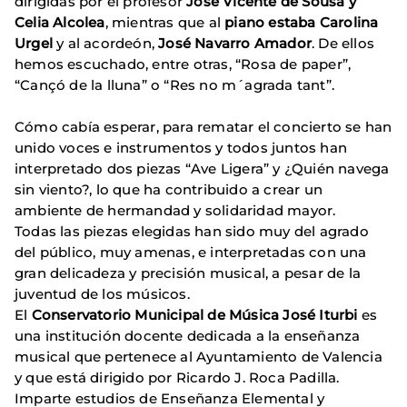
dirigidas por el profesor
José Vicente de Sousa y
Celia Alcolea
, mientras que al
piano estaba Carolina
Urgel
y al acordeón,
José Navarro Amador
. De ellos
hemos escuchado, entre otras, “Rosa de paper”,
“Cançó de la lluna” o “Res no m´agrada tant”.
Cómo cabía esperar, para rematar el concierto se han
unido voces e instrumentos y todos juntos han
interpretado dos piezas “Ave Ligera” y ¿Quién navega
sin viento?, lo que ha contribuido a crear un
ambiente de hermandad y solidaridad mayor.
Todas las piezas elegidas han sido muy del agrado
del público, muy amenas, e interpretadas con una
gran delicadeza y precisión musical, a pesar de la
juventud de los músicos.
El
Conservatorio Municipal de Música José Iturbi
es
una institución docente dedicada a la enseñanza
musical que pertenece al Ayuntamiento de Valencia
y que está dirigido por Ricardo J. Roca Padilla.
Imparte estudios de Enseñanza Elemental y