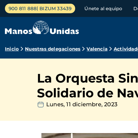
Pasar
Menú
900 811 888
BIZUM 33439
Únete al equipo
D
al
principal
contenido
principal
Ruta
Inicio
Nuestras delegaciones
Valencia
Actividad
de
navegación
La Orquesta Sin
Solidario de Na
Lunes, 11 diciembre, 2023