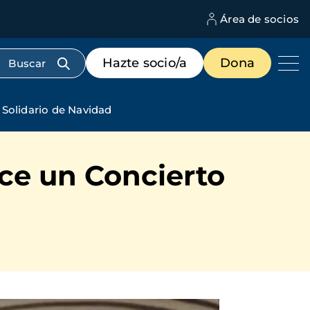
Área de socios
M
d
c
Menú
Hazte socio/a
Dona
d
de
us
destacados
cabecera
 Solidario de Navidad
ece un Concierto