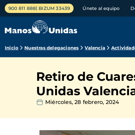
Pasar
Menú
900 811 888
BIZUM 33439
Únete al equipo
D
al
principal
contenido
principal
Ruta
Inicio
Nuestras delegaciones
Valencia
Actividad
de
navegación
Retiro de Cuare
Unidas Valenci
Miércoles, 28 febrero, 2024