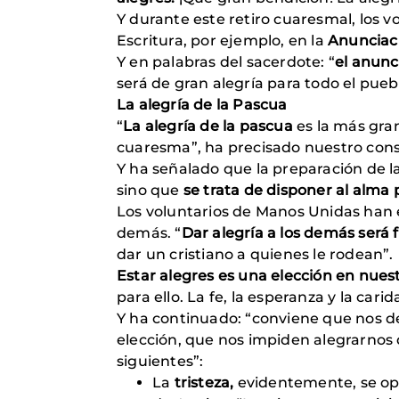
Y durante este retiro cuaresmal, los v
Escritura, por ejemplo, en la
Anunciaci
Y en palabras del sacerdote: “
el anunc
será de gran alegría para todo el puebl
La alegría de la Pascua
“
La alegría de la pascua
es la más gra
cuaresma”, ha precisado nuestro consi
Y ha señalado que la preparación de la
sino que
se trata de disponer al alma 
Los voluntarios de Manos Unidas han e
demás. “
Dar alegría a los demás ser
dar un cristiano a quienes le rodean”
Estar alegres es una elección en nuest
para ello. La fe, la esperanza y la cari
Y ha continuado: “conviene que nos d
elección, que nos impiden alegrarnos
siguientes”:
La
tristeza,
evidentemente, se opo