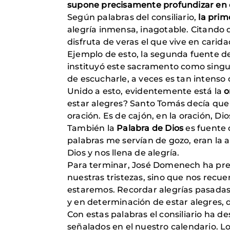
supone precisamente profundizar en e
Según palabras del consiliario,
la prim
alegría inmensa, inagotable. Citando 
disfruta de veras el que vive en carida
Ejemplo de esto, la segunda fuente de
instituyó este sacramento como singula
de escucharle, a veces es tan intenso
Unido a esto, evidentemente está la
o
estar alegres? Santo Tomás decía que l
oración. Es de cajón, en la oración, Di
También la
Palabra de Dios
es fuente d
palabras me servían de gozo, eran la a
Dios y nos llena de alegría.
Para terminar, José Domenech ha pre
nuestras tristezas, sino que nos recu
estaremos. Recordar alegrías pasadas,
y en determinación de estar alegres, de
Con estas palabras el consiliario ha d
señalados en el nuestro calendario. Lo