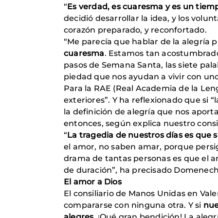
“
Es verdad, es cuaresma y es un tiem
decidió desarrollar la idea, y los volu
corazón preparado, y reconfortado.
“Me parecía que hablar de la alegría 
cuaresma
. Estamos tan acostumbrados 
pasos de Semana Santa, las siete palab
piedad que nos ayudan a vivir con un
Para la RAE (Real Academia de la Leng
exteriores”. Y ha reflexionado que si 
la definición de alegría que nos aport
entonces, según explica nuestro consili
“
La tragedia de nuestros días es que s
el amor, no saben amar, porque persi
drama de tantas personas es que el 
de duración”, ha precisado Domenech
El amor a Dios
El consiliario de Manos Unidas en Val
compararse con ninguna otra. Y si
nue
alegres.
¡Qué gran bendición! La alegr