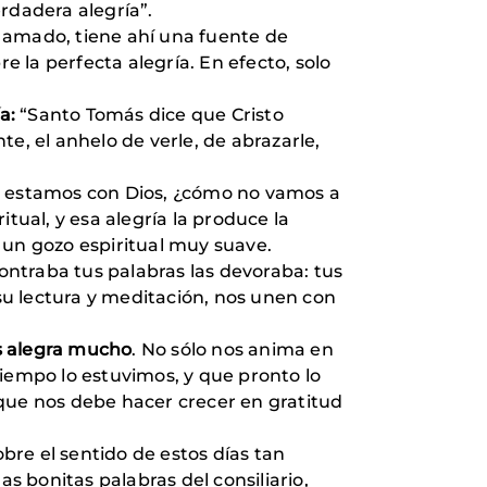
erdadera alegría”.
s amado, tiene ahí una fuente de
 la perfecta alegría. En efecto, solo
a:
“Santo Tomás dice que Cristo
e, el anhelo de verle, de abrazarle,
si estamos con Dios, ¿cómo no vamos a
tual, y esa alegría la produce la
n un gozo espiritual muy suave.
contraba tus palabras las devoraba: tus
 su lectura y meditación, nos unen con
os alegra mucho
. No sólo nos anima en
tiempo lo estuvimos, y que pronto lo
 que nos debe hacer crecer en gratitud
obre el sentido de estos días tan
s bonitas palabras del consiliario,