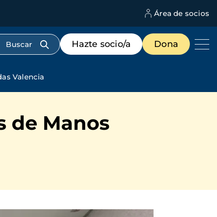
Área de socios
M
d
c
Menú
Hazte socio/a
Dona
d
de
us
destacados
cabecera
das Valencia
os de Manos