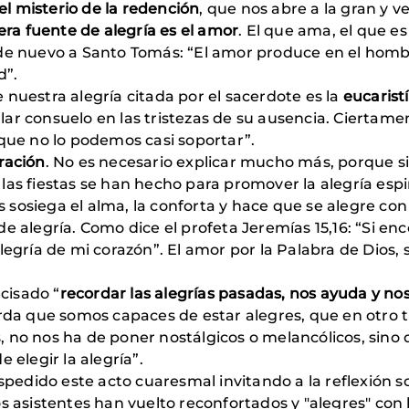
l misterio de la redención
, que nos abre a la gran y v
era fuente de alegría es el amor
. El que ama, el que e
de nuevo a Santo Tomás: “El amor produce en el hombre
d”.
 nuestra alegría citada por el sacerdote es la
eucaristí
r consuelo en las tristezas de su ausencia. Ciertament
 que no lo podemos casi soportar”.
ración
. No es necesario explicar mucho más, porque 
as fiestas se han hecho para promover la alegría espiri
os sosiega el alma, la conforta y hace que se alegre co
e alegría. Como dice el profeta Jeremías 15,16: “Si en
legría de mi corazón”. El amor por la Palabra de Dios,
cisado “
recordar las alegrías pasadas, nos ayuda y n
erda que somos capaces de estar alegres, que en otro 
 no nos ha de poner nostálgicos o melancólicos, sino
 elegir la alegría”.
espedido este acto cuaresmal invitando a la reflexión s
s asistentes han vuelto reconfortados y "alegres" con la