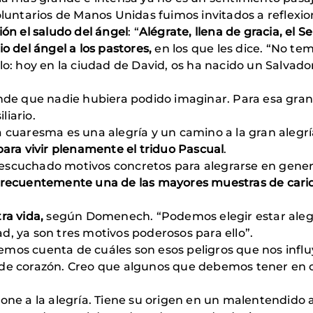
oluntarios de Manos Unidas fuimos invitados a reflexion
ón el saludo del ángel
: “
Alégrate, llena de gracia, el S
io del ángel a los pastores,
en los que les dice. “No te
o: hoy en la ciudad de David, os ha nacido un Salvador,
nde que nadie hubiera podido imaginar. Para esa gra
liario.
 cuaresma es una alegría y un camino a la gran alegrí
para vivir plenamente el triduo Pascual
.
scuchado motivos concretos para alegrarse en general,
á frecuentemente una de las mayores muestras de cari
.
ra vida,
según Domenech. “Podemos elegir estar ale
dad, ya son tres motivos poderosos para ello”.
emos cuenta de cuáles son esos peligros que nos infl
 de corazón. Creo que algunos que debemos tener en c
ne a la alegría. Tiene su origen en un malentendido