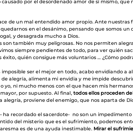
io causado por el desordenado amor de sí mismo, que no 
ce de un mal entendido amor propio. Ante nuestras fa
uedarnos en el desánimo, pensando que somos un de
logal, y desagrada mucho a Dios.
 son también muy peligrosas. No nos permiten alegra
ivimos siempre pendientes de todo, para ver quién sac
 éxito, quién consigue más voluntarios … ¿Cómo podrá
 imposible ser el mejor en todo, acabo envidiando a 
 de alegría, alimenta mi envidia y me impide descubri
ago yo, ni mucho menos con el que hacen mis hermano
 mayor, por supuesto. Al final,
todos ellos proceden d
a alegría, proviene del enemigo, que nos aparta de Dio
s – ha recordado el sacerdote- no son un impedimento 
sentido del misterio que es el sufrimiento, podemos en
cuaresma es de una ayuda inestimable.
Mirar el sufrimi