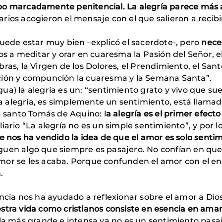
po marcadamente penitencial. La alegría parece más 
ntarios acogieron el mensaje con el que salieron a recib
puede estar muy bien –explicó el sacerdote-, pero
neces
a meditar y orar en cuaresma la Pasión del Señor, el V
ras, la Virgen de los Dolores, el Prendimiento, el Sant
ción y compunción la cuaresma y la Semana Santa”.
ua) la alegría es un: “sentimiento grato y vivo que su
“la alegría, es simplemente un sentimiento, está llamad
a santo Tomás de Aquino: l
a alegría es el primer efecto
ario “La alegría no es un simple sentimiento”, y por lo
e nos ha vendido la idea de que el amor es solo senti
guen algo que siempre es pasajero. No confían en que 
amor se les acaba. Porque confunden el amor con el 
.
encia nos ha ayudado a reflexionar sobre el amor a Dio
stra vida como cristianos consiste en esencia en ama
ía más grande e intensa ya no es un sentimiento pasa