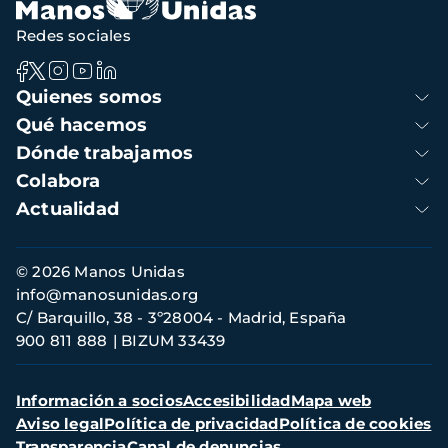
Redes sociales
Navegación
Quienes somos
principal
Qué hacemos
Dónde trabajamos
Colabora
Actualidad
Información
© 2026 Manos Unidas
de
info@manosunidas.org
contacto
C/ Barquillo, 38 - 3º28004 - Madrid, España
900 811 888
BIZUM 33439
Menú
Información a socios
Accesibilidad
Mapa web
secundario
Aviso legal
Política de privacidad
Política de cookies
Transparencia
Canal de denuncias