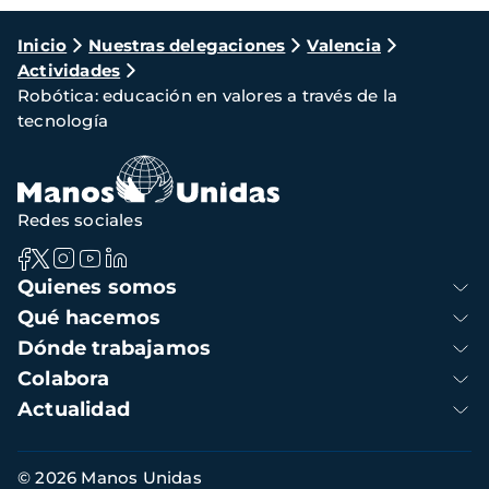
Ruta
Inicio
Nuestras delegaciones
Valencia
Actividades
de
Robótica: educación en valores a través de la
navegación
tecnología
Redes sociales
Navegación
Quienes somos
principal
Qué hacemos
Dónde trabajamos
Colabora
Actualidad
Información
© 2026 Manos Unidas