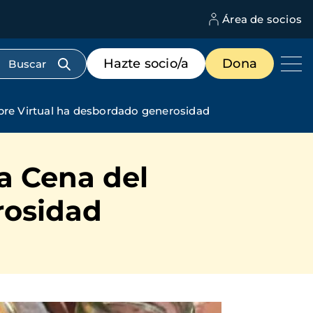
Área de socios
M
d
c
Menú
Hazte socio/a
Dona
d
de
us
destacados
cabecera
mbre Virtual ha desbordado generosidad
la Cena del
rosidad