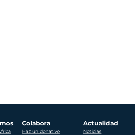
amos
Colabora
Actualidad
frica
Haz un donativo
Noticias