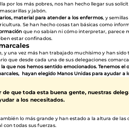
la por los más pobres, nos han hecho llegar sus solici
mascarillas y jabón.
arios, material para atender a los enfermos
, y semilla
ricultura. Se han hecho cosas tan básicas como informa
nformación
que no sabían ni cómo interpretar, parece m
ben estar confinados.
omarcales
e, y una vez más han trabajado muchísimo y han sid
rio que desde cada una de sus delegaciones comarca
n la que nos hemos sentido emocionados. Tenemos el or
rcales, hayan elegido Manos Unidas para ayudar a lo
or de que toda esta buena gente, nuestras dele
udar a los necesitados.
ambién lo más grande y han estado a la altura de las
 con todas sus fuerzas.