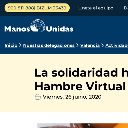
Pasar
Menú
900 811 888
BIZUM 33439
Únete al equipo
D
al
principal
contenido
principal
Ruta
Inicio
Nuestras delegaciones
Valencia
Actividad
de
navegación
La solidaridad 
Hambre Virtual
Viernes, 26 junio, 2020