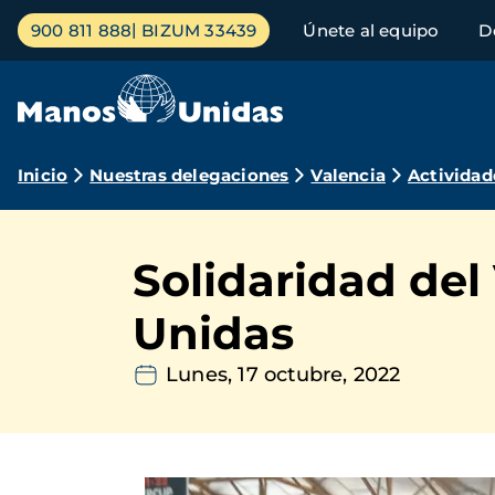
Pasar
Menú
900 811 888
BIZUM 33439
Únete al equipo
D
al
principal
contenido
principal
Ruta
Inicio
Nuestras delegaciones
Valencia
Actividad
de
navegación
Solidaridad del
Unidas
Lunes, 17 octubre, 2022