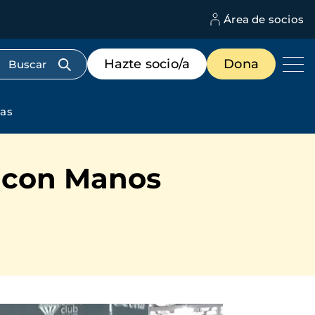
Área de socios
M
d
c
Menú
Hazte socio/a
Dona
d
de
us
destacados
cabecera
das
b con Manos