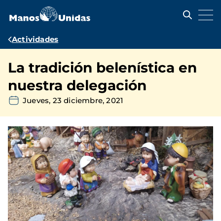
Pasar
al
contenido
principal
Ruta
Actividades
de
La tradición belenística en
navegación
nuestra delegación
Jueves, 23 diciembre, 2021