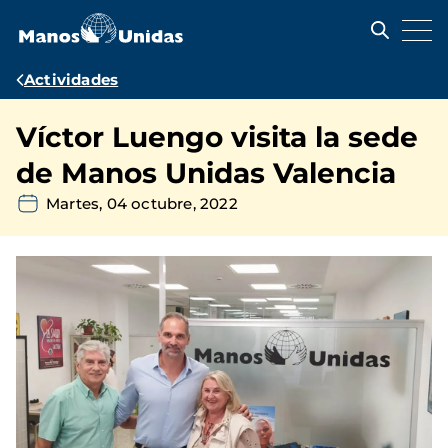
Pasar
al
contenido
principal
Ruta
Actividades
de
Víctor Luengo visita la sede
navegación
de Manos Unidas Valencia
Martes, 04 octubre, 2022