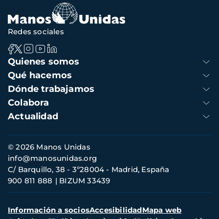
Redes sociales
Navegación
Quienes somos
principal
Qué hacemos
Dónde trabajamos
Colabora
Actualidad
Información
© 2026 Manos Unidas
de
info@manosunidas.org
contacto
C/ Barquillo, 38 - 3º28004 - Madrid, España
900 811 888
BIZUM 33439
Menú
Información a socios
Accesibilidad
Mapa web
secundario