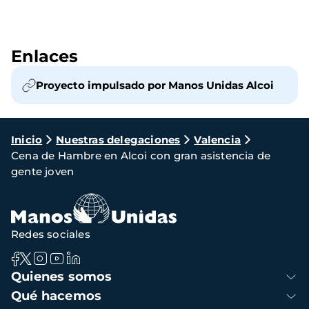
Enlaces
Proyecto impulsado por Manos Unidas Alcoi
Ruta
Inicio
Nuestras delegaciones
Valencia
Cena de Hambre en Alcoi con gran asistencia de
de
gente joven
navegación
Redes sociales
Navegación
Quienes somos
principal
Qué hacemos