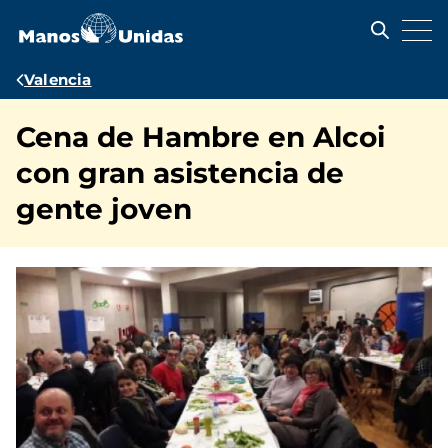
Pasar
al
contenido
principal
Ruta
Valencia
de
Cena de Hambre en Alcoi
navegación
con gran asistencia de
gente joven