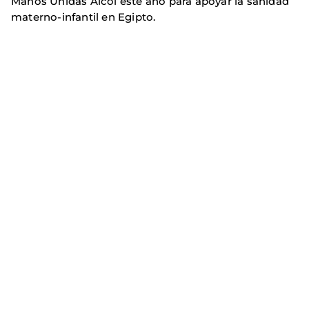
Manos Unidas Alcoi este año para apoyar la sanidad
materno-infantil en Egipto.