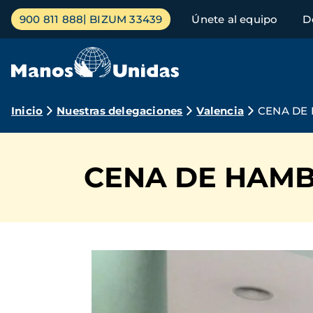
Pasar
Menú
900 811 888
BIZUM 33439
Únete al equipo
D
al
principal
contenido
principal
Ruta
Inicio
Nuestras delegaciones
Valencia
CENA DE
de
navegación
CENA DE HAMB