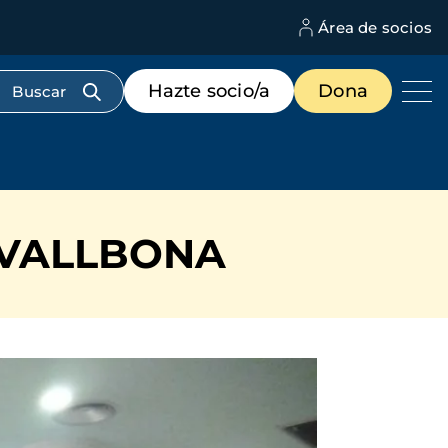
Área de socios
M
d
c
Menú
Hazte socio/a
Dona
d
de
us
destacados
cabecera
 VALLBONA