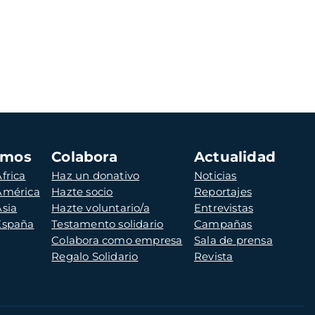
amos
Colabora
Actualidad
frica
Haz un donativo
Noticias
 América
Hazte socio
Reportajes
Asia
Hazte voluntario/a
Entrevistas
 España
Testamento solidario
Campañas
Colabora como empresa
Sala de prensa
Regalo Solidario
Revista