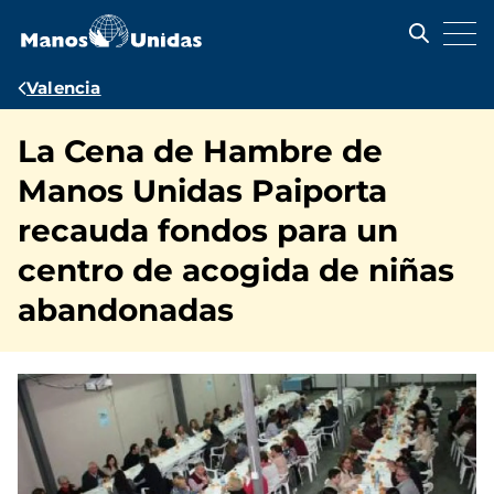
Pasar
al
contenido
principal
Ruta
Valencia
de
La Cena de Hambre de
navegación
Manos Unidas Paiporta
recauda fondos para un
centro de acogida de niñas
abandonadas