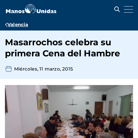
Pasar
al
contenido
principal
Ruta
Valencia
de
Masarrochos celebra su
navegación
primera Cena del Hambre
Miércoles, 11 marzo, 2015