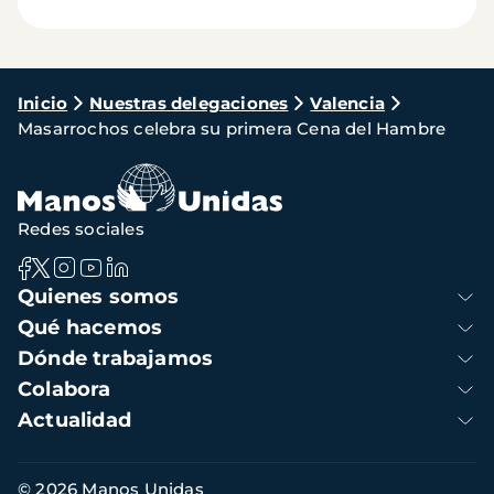
Ruta
Inicio
Nuestras delegaciones
Valencia
Masarrochos celebra su primera Cena del Hambre
de
navegación
Redes sociales
Navegación
Quienes somos
principal
Qué hacemos
Dónde trabajamos
Colabora
Actualidad
Información
© 2026 Manos Unidas