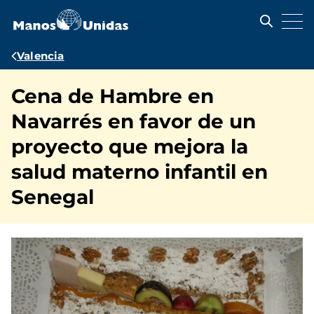
Pasar
al
contenido
principal
Ruta
Valencia
de
Cena de Hambre en
navegación
Navarrés en favor de un
proyecto que mejora la
salud materno infantil en
Senegal