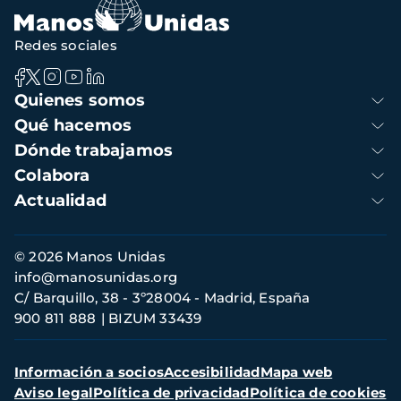
Redes sociales
Navegación
Quienes somos
principal
Qué hacemos
Dónde trabajamos
Colabora
Actualidad
Información
© 2026 Manos Unidas
de
info@manosunidas.org
contacto
C/ Barquillo, 38 - 3º28004 - Madrid, España
900 811 888
BIZUM 33439
Menú
Información a socios
Accesibilidad
Mapa web
secundario
Aviso legal
Política de privacidad
Política de cookies