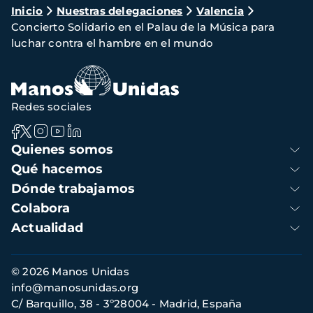
Ruta
Inicio
Nuestras delegaciones
Valencia
Concierto Solidario en el Palau de la Música para
de
luchar contra el hambre en el mundo
navegación
Redes sociales
Navegación
Quienes somos
principal
Qué hacemos
Dónde trabajamos
Colabora
Actualidad
Información
© 2026 Manos Unidas
de
info@manosunidas.org
contacto
C/ Barquillo, 38 - 3º28004 - Madrid, España