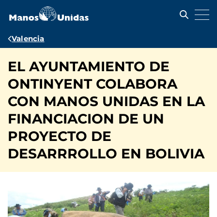
Pasar
al
contenido
principal
Ruta
Valencia
de
EL AYUNTAMIENTO DE
navegación
ONTINYENT COLABORA
CON MANOS UNIDAS EN LA
FINANCIACION DE UN
PROYECTO DE
DESARRROLLO EN BOLIVIA