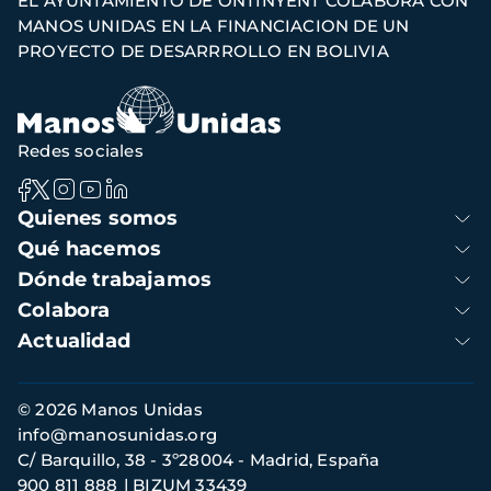
EL AYUNTAMIENTO DE ONTINYENT COLABORA CON
de
MANOS UNIDAS EN LA FINANCIACION DE UN
navegación
PROYECTO DE DESARRROLLO EN BOLIVIA
Redes sociales
Navegación
Quienes somos
principal
Qué hacemos
Dónde trabajamos
Colabora
Actualidad
Información
© 2026 Manos Unidas
de
info@manosunidas.org
contacto
C/ Barquillo, 38 - 3º28004 - Madrid, España
900 811 888
BIZUM 33439