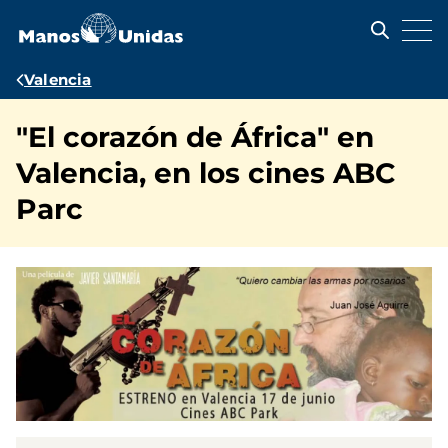
Pasar
al
contenido
principal
Ruta
Valencia
de
"El corazón de África" en
navegación
Valencia, en los cines ABC
Parc