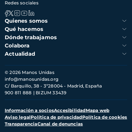
Redes sociales
Navegación
Quienes somos
principal
Qué hacemos
Dónde trabajamos
Colabora
Actualidad
Información
© 2026 Manos Unidas
de
info@manosunidas.org
contacto
C/ Barquillo, 38 - 3º28004 - Madrid, España
900 811 888
BIZUM 33439
Menú
Información a socios
Accesibilidad
Mapa web
secundario
Aviso legal
Política de privacidad
Política de cookies
Transparencia
Canal de denuncias