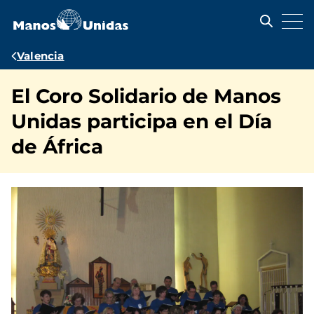
Pasar
al
contenido
principal
Ruta
Valencia
de
El Coro Solidario de Manos
navegación
Unidas participa en el Día
de África