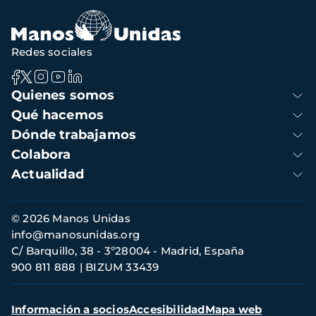
Redes sociales
Navegación
Quienes somos
principal
Qué hacemos
Dónde trabajamos
Colabora
Actualidad
Información
© 2026 Manos Unidas
de
info@manosunidas.org
contacto
C/ Barquillo, 38 - 3º28004 - Madrid, España
900 811 888
BIZUM 33439
Menú
Información a socios
Accesibilidad
Mapa web