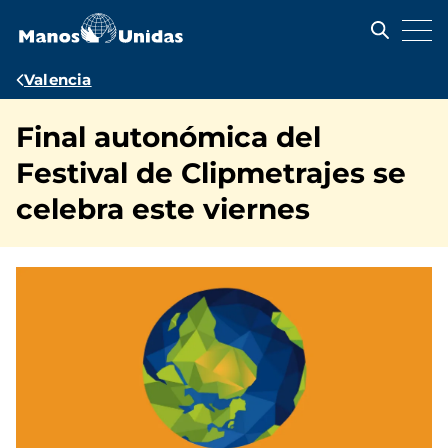
Pasar
al
contenido
principal
Ruta
Valencia
de
Final autonómica del
navegación
Festival de Clipmetrajes se
celebra este viernes