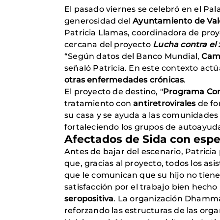
El pasado viernes se celebró en el Pal
generosidad del
Ayuntamiento de Vale
Patricia Llamas, coordinadora de proy
cercana del proyecto
Lucha contra el
“Según datos del Banco Mundial,
Camb
señaló Patricia. En este contexto ac
otras enfermedades crónicas
.
El proyecto de destino, "
Programa Comu
tratamiento con
antiretrovirales
de fo
su casa y se ayuda a las comunidades 
fortaleciendo los grupos de autoayuda
Afectados de Sida con esp
Antes de bajar del escenario, Patricia
que, gracias al proyecto, todos los as
que le comunican que su hijo no tien
satisfacción por el trabajo bien hech
seropositiva
. La organización Dhamma
reforzando las estructuras de las org