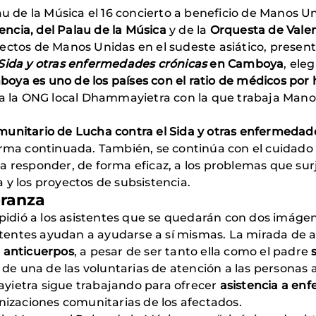
au de la Música el 16 concierto a beneficio de Manos Un
ncia, del Palau de la Música
y de la
Orquesta de Valen
ectos de Manos Unidas en el sudeste asiático, present
 Sida y otras enfermedades crónicas
en Camboya
, ele
oya es uno de los países con el ratio de médicos po
túa la ONG local Dhammayietra con la que trabaja Man
nitario de Lucha contra el Sida y otras enfermedad
rma continuada. También, se continúa con el cuidado
a responder, de forma eficaz, a los problemas que su
 y los proyectos de subsistencia.
eranza
 pidió a los asistentes que se quedarán con dos imágen
istentes ayudan a ayudarse a sí mismas. La mirada de 
e
anticuerpos
, a pesar de ser tanto ella como el padre
o de una de las voluntarias de atención a las personas
yietra sigue trabajando para ofrecer
asistencia a en
anizaciones comunitarias de los afectados.