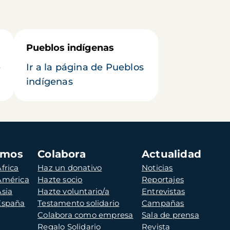
Pueblos indígenas
e
Ir a la página de Pueblos
indígenas
amos
Colabora
Actualidad
frica
Haz un donativo
Noticias
 América
Hazte socio
Reportajes
Asia
Hazte voluntario/a
Entrevistas
 España
Testamento solidario
Campañas
Colabora como empresa
Sala de prensa
Regalo Solidario
Revista