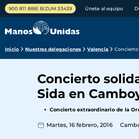
Pasar
Menú
900 811 888
BIZUM 33439
Únete al equipo
D
al
principal
contenido
principal
Ruta
Inicio
Nuestras delegaciones
Valencia
Concierto 
de
navegación
Concierto solida
Sida en Cambo
Concierto extraordinario de la O
Martes, 16 febrero, 2016
Camb