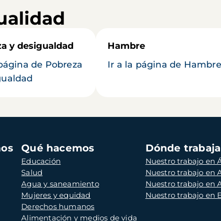
ualidad
a y desigualdad
Hambre
a página de Pobreza
Ir a la página de Hambr
gualdad
mos
Qué hacemos
Dónde trabaj
Educación
Nuestro trabajo en Á
Salud
Nuestro trabajo en
Agua y saneamiento
Nuestro trabajo en 
Mujeres y equidad
Nuestro trabajo en
Derechos humanos
Alimentación y medios de vida