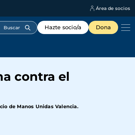
Área de socios
M
d
c
Menú
Hazte socio/a
Dona
d
de
us
destacados
cabecera
ha contra el
icio de Manos Unidas Valencia.