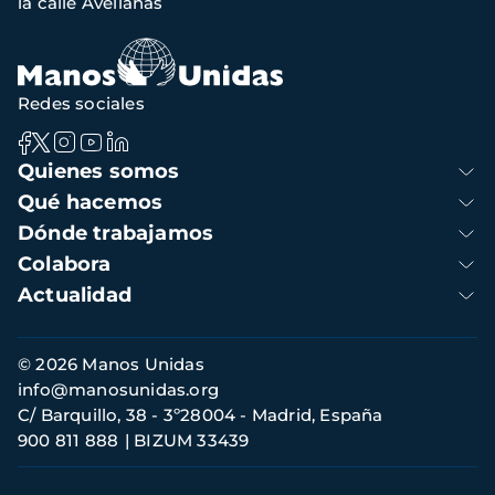
la calle Avellanas
navegación
Redes sociales
Navegación
Quienes somos
principal
Qué hacemos
Dónde trabajamos
Colabora
Actualidad
Información
© 2026 Manos Unidas
de
info@manosunidas.org
contacto
C/ Barquillo, 38 - 3º28004 - Madrid, España
900 811 888
BIZUM 33439