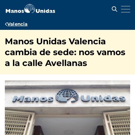
Pasar
al
contenido
principal
Ruta
Valencia
de
Manos Unidas Valencia
navegación
cambia de sede: nos vamos
a la calle Avellanas