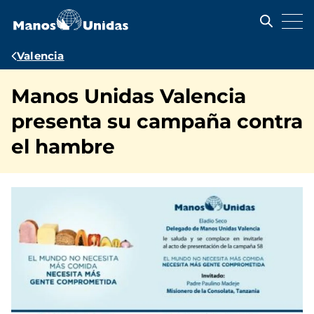
Pasar
al
contenido
principal
Ruta
Valencia
de
Manos Unidas Valencia
navegación
presenta su campaña contra
el hambre