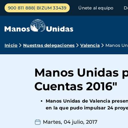
Pasar
Menú
900 811 888
BIZUM 33439
Únete al equipo
D
al
principal
contenido
principal
Ruta
Inicio
Nuestras delegaciones
Valencia
Manos Uni
de
navegación
Manos Unidas pr
Cuentas 2016"
Manos Unidas de Valencia presen
en la que pudo impulsar 24 proyec
Martes, 04 julio, 2017