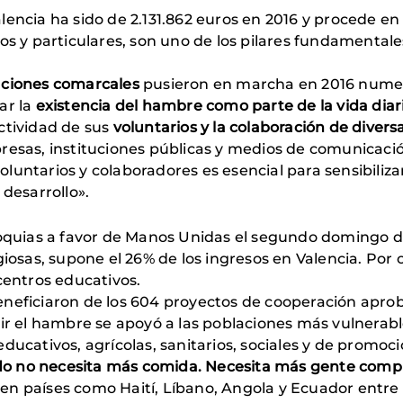
lencia ha sido de 2.131.862 euros en 2016 y procede e
os y particulares, son uno de los pilares fundamentale
aciones comarcales
pusieron en marcha en 2016 numeros
ar la
existencia del hambre como parte de la vida diar
ctividad de sus
voluntarios y la colaboración de diver
resas, instituciones públicas y medios de comunicaci
untarios y colaboradores es esencial para sensibilizar
 desarrollo».
roquias a favor de Manos Unidas el segundo domingo d
giosas, supone el 26% de los ingresos en Valencia. Por 
centros educativos.
eneficiaron de los 604 proyectos de cooperación apro
tir el hambre se apoyó a las poblaciones más vulnerabl
ducativos, agrícolas, sanitarios, sociales y de promoci
o no necesita más comida. Necesita más gente com
n países como Haití, Líbano, Angola y Ecuador entre 