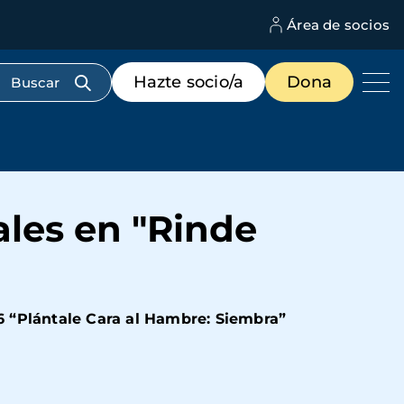
Área de socios
M
d
c
Menú
Hazte socio/a
Dona
d
de
us
destacados
cabecera
ales en "Rinde
 “Plántale Cara al Hambre: Siembra”