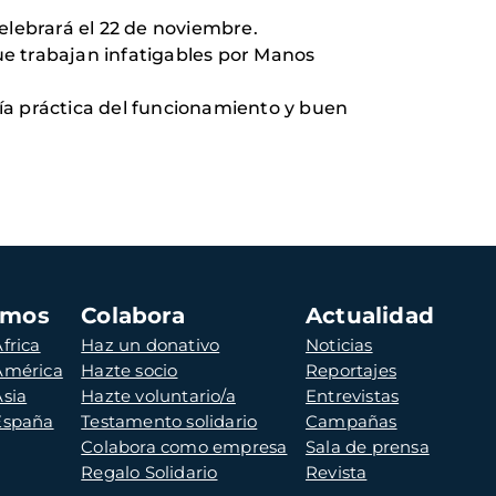
lebrará el 22 de noviembre.
ue trabajan infatigables por Manos
guía práctica del funcionamiento y buen
amos
Colabora
Actualidad
frica
Haz un donativo
Noticias
 América
Hazte socio
Reportajes
Asia
Hazte voluntario/a
Entrevistas
 España
Testamento solidario
Campañas
Colabora como empresa
Sala de prensa
Regalo Solidario
Revista