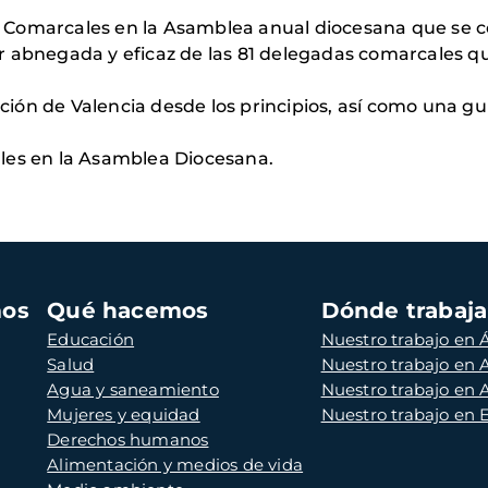
Comarcales en la Asamblea anual diocesana que se ce
r abnegada y eficaz de las 81 delegadas comarcales q
gación de Valencia desde los principios, así como una 
les en la Asamblea Diocesana.
mos
Qué hacemos
Dónde trabaj
Educación
Nuestro trabajo en Á
Salud
Nuestro trabajo en
Agua y saneamiento
Nuestro trabajo en 
Mujeres y equidad
Nuestro trabajo en
Derechos humanos
Alimentación y medios de vida