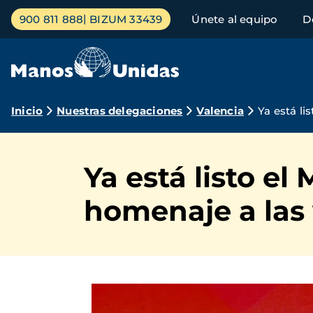
Pasar
Menú
900 811 888
BIZUM 33439
Únete al equipo
D
al
principal
contenido
principal
Ruta
Inicio
Nuestras delegaciones
Valencia
Ya está l
de
navegación
Ya está listo e
homenaje a las 