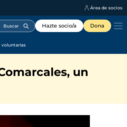
Área de socios
M
d
c
Menú
Hazte socio/a
Dona
d
de
us
destacados
cabecera
 voluntarias
 Comarcales, un