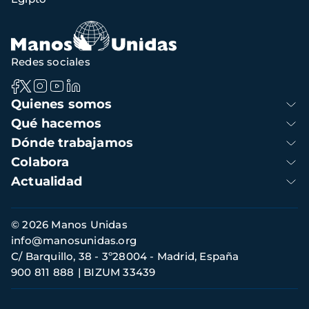
Redes sociales
Navegación
Quienes somos
principal
Qué hacemos
Dónde trabajamos
Colabora
Actualidad
Información
© 2026 Manos Unidas
de
info@manosunidas.org
contacto
C/ Barquillo, 38 - 3º28004 - Madrid, España
900 811 888
BIZUM 33439