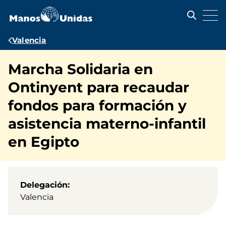
Pasar
al
contenido
principal
Ruta
Valencia
de
Marcha Solidaria en
navegación
Ontinyent para recaudar
fondos para formación y
asistencia materno-infantil
en Egipto
Delegación
Valencia