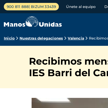
Pasar
Menú
900 811 888
BIZUM 33439
Únete al equipo
D
al
principal
contenido
principal
Ruta
Inicio
Nuestras delegaciones
Valencia
Recibimos
de
navegación
Recibimos mens
IES Barri del C