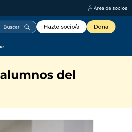
Área de socios
M
d
c
Menú
Hazte socio/a
Dona
d
de
us
destacados
cabecera
me
 alumnos del