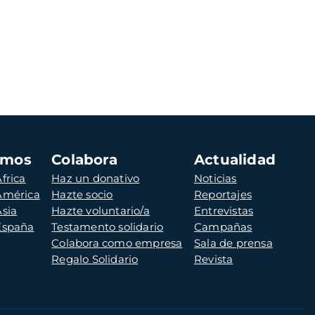
amos
Colabora
Actualidad
frica
Haz un donativo
Noticias
 América
Hazte socio
Reportajes
Asia
Hazte voluntario/a
Entrevistas
 España
Testamento solidario
Campañas
Colabora como empresa
Sala de prensa
Regalo Solidario
Revista