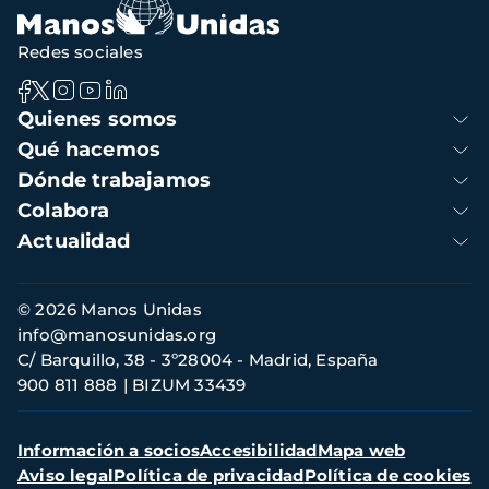
Redes sociales
Navegación
Quienes somos
principal
Qué hacemos
Dónde trabajamos
Colabora
Actualidad
Información
© 2026 Manos Unidas
de
info@manosunidas.org
contacto
C/ Barquillo, 38 - 3º28004 - Madrid, España
900 811 888
BIZUM 33439
Menú
Información a socios
Accesibilidad
Mapa web
secundario
Aviso legal
Política de privacidad
Política de cookies