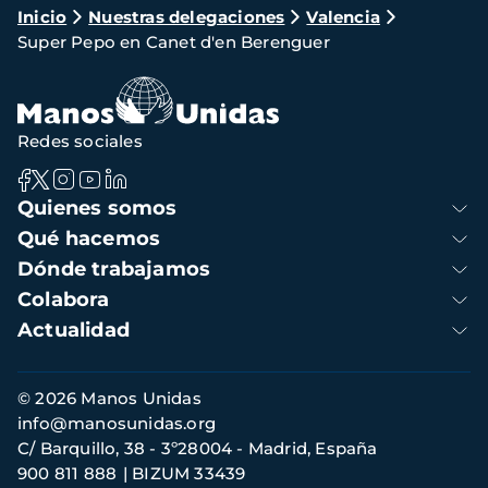
Ruta
Inicio
Nuestras delegaciones
Valencia
Super Pepo en Canet d'en Berenguer
de
navegación
Redes sociales
Navegación
Quienes somos
principal
Qué hacemos
Dónde trabajamos
Colabora
Actualidad
Información
© 2026 Manos Unidas
de
info@manosunidas.org
contacto
C/ Barquillo, 38 - 3º28004 - Madrid, España
900 811 888
BIZUM 33439