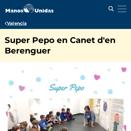
Pasar
al
contenido
principal
Ruta
Valencia
de
Super Pepo en Canet d'en
navegación
Berenguer