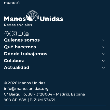
mundo":
navegación
Redes sociales
Navegación
Quienes somos
principal
Qué hacemos
Dónde trabajamos
Colabora
Actualidad
Información
© 2026 Manos Unidas
de
info@manosunidas.org
contacto
C/ Barquillo, 38 - 3º28004 - Madrid, España
900 811 888
BIZUM 33439