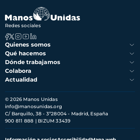
navegación
Redes sociales
Navegación
Quienes somos
principal
Qué hacemos
Dónde trabajamos
Colabora
Actualidad
Información
© 2026 Manos Unidas
de
info@manosunidas.org
contacto
C/ Barquillo, 38 - 3º28004 - Madrid, España
900 811 888
BIZUM 33439
Menú
Información a socios
Accesibilidad
Mapa web