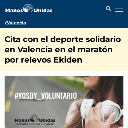
Pasar
al
contenido
principal
Ruta
Valencia
de
Cita con el deporte solidario
navegación
en Valencia en el maratón
por relevos Ekiden